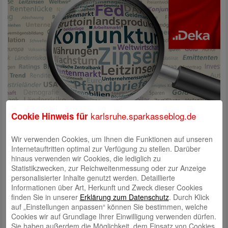
karlsruhe.sparkasseblog.de
Cookie Hinweis für
Zwei Jahre mit sehr erfreulichen Entwicklungen von Wertpapieranlagen
liegen hinter uns. Insbesondere an den Aktienmärkten stiegen die Kurse
Wir verwenden Cookies, um Ihnen die Funktionen auf unseren
kräftig an. Ob das auch im neuen Jahr so weitergehen wird? Sind aller
Internetauftritten optimal zur Verfügung zu stellen. Darüber
guten Dinge drei positive Wertpapierjahre in Folge? Ein klares „Ja“ ist
hinaus verwenden wir Cookies, die lediglich zu
alles andere als sicher, allein schon, wenn man die Unwägbarkeiten
Statistikzwecken, zur Reichweitenmessung oder zur Anzeige
bezüglich der anstehenden US-Präsidentschaft von Donald Trump und
personalisierter Inhalte genutzt werden. Detaillierte
die schwierige politische und wirtschaftliche Situation in Deutschland
Informationen über Art, Herkunft und Zweck dieser Cookies
bedenkt. Führt man sich die ganzen aktuellen Risiken und Probleme vor
finden Sie in unserer
Erklärung zum Datenschutz
. Durch Klick
Augen, fällt es nicht jedem leicht, gelassen und optimistisch in die
auf „Einstellungen anpassen“ können Sie bestimmen, welche
Wertpapierzukunft zu schauen.
Cookies wir auf Grundlage Ihrer Einwilligung verwenden dürfen.
Aber werfen wir mal einen nüchternen Blick auf die aktuellen
Sie haben außerdem die Möglichkeit, dem Einsatz von Cookies,